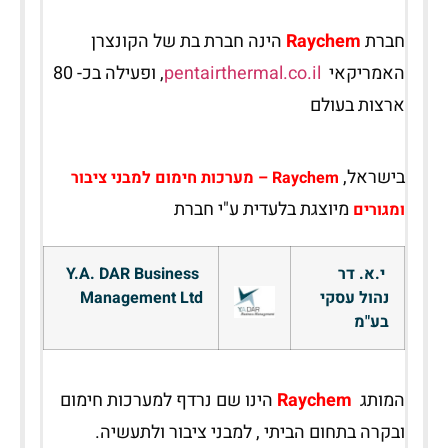
חברת
Raychem
הינה חברת בת של הקונצרן
האמריקאי
pentairthermal.co.il
, ופעילה בכ- 80
ארצות בעולם
בישראל,
Raychem
–
מערכות חימום למבני ציבור
מיוצגת בלעדית ע"י חברת
ומגורים
י.א. דר
Y.A. DAR Business
נהול עסקי
Management Ltd
בע"מ
המותג
Raychem
הינו שם נרדף למערכות חימום
ובקרה בתחום הביתי , למבני ציבור ולתעשיה.