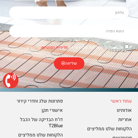
אני מאשר.ת ומסכימ.ה שקראתי את
מדיניות הפרטיות
של האתר
שליחה
050-474-7310
דברו איתנו בוואטסאפ
עמוד ראשי
פתרונות שלג וחדרי קירור
sami.krispin@gmail.com
אודותינו
אישורי תקן
אחריות
דו"ח הבדיקה של הכבל
T2Blue
הלקוחות שלנו ממליצים
הלקוחות שלנו ממליצים
פרוייקטים