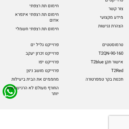
חימום תת רצפתי
צור קשר
חימום תת רצפתי אינפרא
מידע מקצועי
אדום
הצהרת נגישות
חימום תת רצפתי חשמלי
טרמוסטטים
פרוייקט גליל ים
T2QN-90-160
פרוייקט זכרון יעקב
אישור תקן T2blue
פרוייקט יפו
T2Red
פרוייקט מושב ניצן
תכנות בקר טמפרטורה
מחממים את הבית ביעילות
החורף מעולם לא הרגיש נעים
יותר
© כל הזכויות שמורות ל-Rayheat
עיצוב ובניית אתר NADM