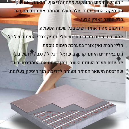
* מערכת חימום המותקנת מתחת לריצוף, "תואמת" את חוקי
הפיסיקה: החום תמיד עולה מעלה ומחמם את הנוכחים ואת
חלל החדר באופן טבעי.
* חימום מהיר אחיד ויציב בכל שעות הפעולה.
* מערכת חימום תת רצפתי חשמלי תספק צרכי החימום של כל
חללי הבית ואין צורך במערכת חימום נוספת
(גם באיזורים היותר קרים בישראל – גליל / נגב / ירושלים..)
* בעונות מעבר העונות השנה, ניתן לווסת את הטמפרטורה כך
שהרצפה תישאר חמימה ונעימה לדריכה, תוך חיסכון בעלויות.