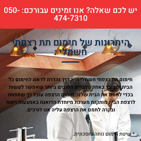
יש לכם שאלה? אנו זמינים עבורכם: 050-
474-7310
היתרונות של חימום תת רצפתי
חשמלי :
חימום תת רצפתי חשמלי הוא דרך נהדרת לדאוג לחימום כל
הבית ומדובר באחד הדברים הטובים ביותר שאפשר לעשות
בכדי לחמם את הבית שלנו. חימום הרצפה עובד כך שמתחת
לרצפת הבית מותקנת מערכת מיוחדת הדואגת באמצעות ויסות
ובקרה לחמם את הרצפה עליה אנו דורכים.
* שיטת חימום נוחה וחסכונית.