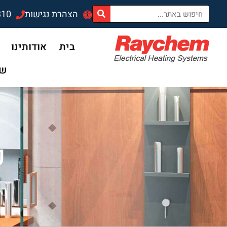
הצהרת נגישות
310
בית
אודותינו
שד
פ