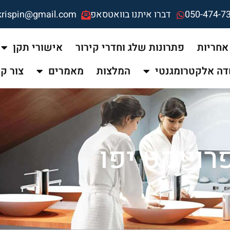
050-474-7
דברו איתנו בוואטסאפ
krispin@gmail.com
אחריות
פתרונות שלג וחדרי קירור
אישורי תקן
ה אלקטרומגנטי
המלצות
מאמרים
צור ק
רוייקט יפו