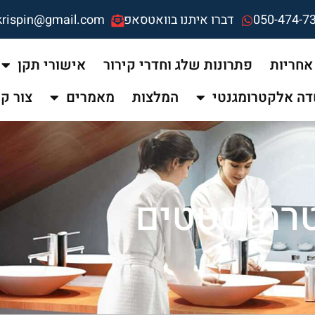
050-474-7
דברו איתנו בוואטסאפ
krispin@gmail.com
אחריות
פתרונות שלג וחדרי קירור
אישורי תקן
ה אלקטרומגנטי
המלצות
מאמרים
צור ק
רמוסטטים