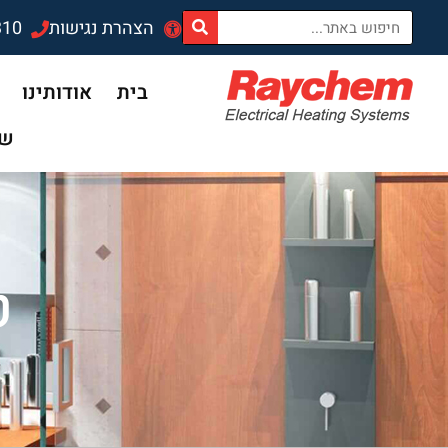
הצהרת נגישות
310
בית
אודותינו
שד
ט