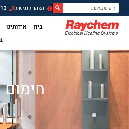
הצהרת נגישות
310
בית
אודותינו
שד
חימום 