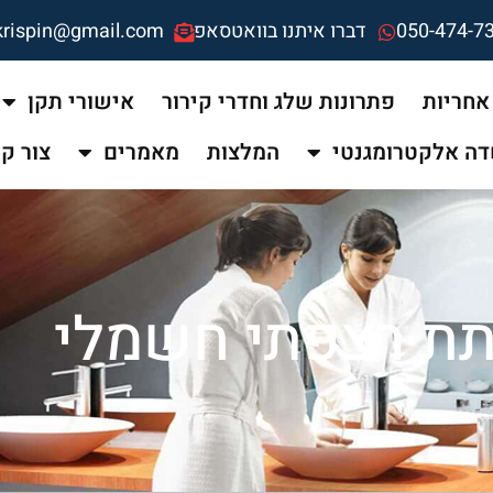
050-474-7
דברו איתנו בוואטסאפ
krispin@gmail.com
אחריות
פתרונות שלג וחדרי קירור
אישורי תקן
ה אלקטרומגנטי
המלצות
מאמרים
צור ק
תת רצפתי חשמלי