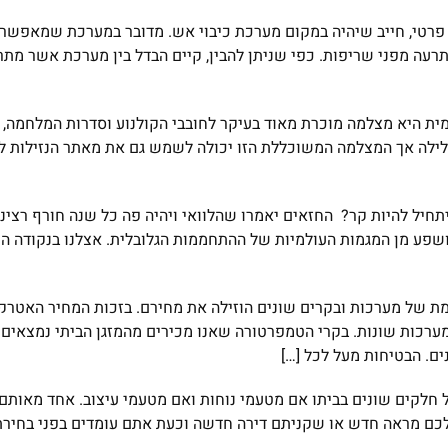
או פרטי, חייב שיהיה במקום מערכת כיבוי אש. מדובר במערכת שמאפש
רעה מפני שריפות. כפי שניתן להבין, קיים הבדל בין מערכת אשר מת
ית היא מצלמה מוכרת מאוד בעיקר לחובבי הקולנוע וסדרות המלחמה,
ילה אך המצלמה המשוכללת הזו יכולה לשמש גם את מאתר הנזילות למצ
ושפע מן המגמות העולמיות של ההתחממות הגלובלית. אצלנו בנקודה הק
ת של מערכות ובקרים שונים הוזילה את מחירם. בזכות המחיר האטרקטי
ערכות שונות. בקרי הטמפרטורה שאנו מכירים מהמזגן הביתי נמצאי
ים. הבטיחות מעל לכל […]
חלקים שונים בביתו אם מטעמי נוחות ואם מטעמי עיצוב. אחד מאותם
כם מראה חדש או שקניתם דירה חדשה וכעת אתם עומדים בפני בחירת 