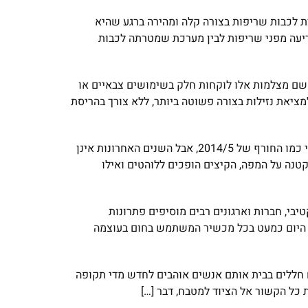
רת לכבות שריפות בצורה קלה ומהירה ברגע שהיא
ריעה מפני שריפות לבין מערכת שמטרתה לכבות
 שם מצלמות אלו לוקחות חלק בשימושים צבאיים או
יאת נזילות בצורה פשוטה ביותר, ללא צורך בהריסת
כל חורף אנחנו עומדים בפני אותו אתגר, מה נעשה כשיתחיל להיות קר? החזאים יאמרו שהלוואי ויהיה פה כל שנה חורף רציני כמו החורף של 2014/5, אבל השנים האחרונות אינן
טנה על המפה, הקיצים הופכים ללוהטים ואילו
בי, חברות וארגונים רבים מוסיפים פתרונות
ם היום כמעט בכל מכשיר המשתמש בחום בעוצמה
 חללים בבית אותם אנשים אוהבים לחדש מדי תקופה
כל הקשור אל הציוד למטבח, דבר […]