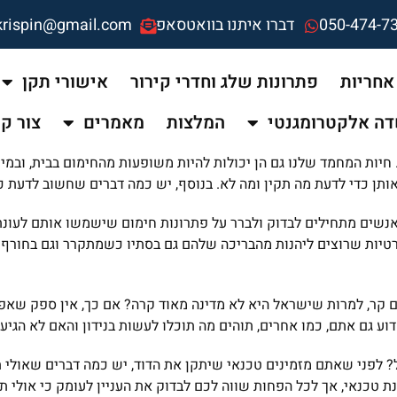
050-474-7
דברו איתנו בוואטסאפ
krispin@gmail.com
אחריות
פתרונות שלג וחדרי קירור
אישורי תקן
ה אלקטרומגנטי
המלצות
מאמרים
צור ק
חיות המחמד שלנו גם הן יכולות להיות משופעות מהחימום בבית, ובמיו
תן כדי לדעת מה תקין ומה לא. בנוסף, יש כמה דברים שחשוב לדעת כד
אנשים מתחילים לבדוק ולברר על פתרונות חימום שישמשו אותם לעונת
רטיות שרוצים ליהנות מהבריכה שלהם גם בסתיו כשמתקרר וגם בחורף 
 קר, למרות שישראל היא לא מדינה מאוד קרה? אם כך, אין ספק שאפשר
וע גם אתם, כמו אחרים, תוהים מה תוכלו לעשות בנידון והאם לא הגיע 
לפני שאתם מזמינים טכנאי שיתקן את הדוד, יש כמה דברים שאולי ת
 טכנאי, אך לכל הפחות שווה לכם לבדוק את העניין לעומק כי אולי תו