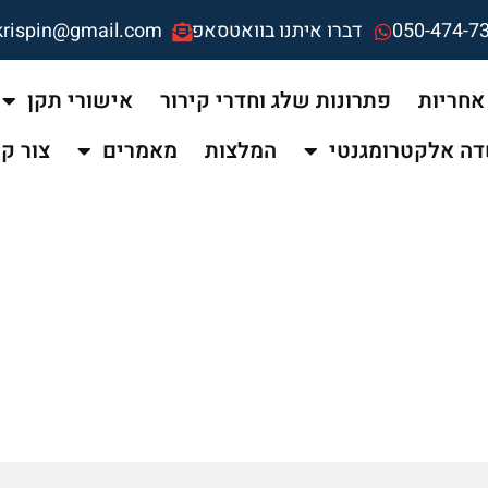
050-474-7
דברו איתנו בוואטסאפ
krispin@gmail.com
אחריות
פתרונות שלג וחדרי קירור
אישורי תקן
ה אלקטרומגנטי
המלצות
מאמרים
צור ק