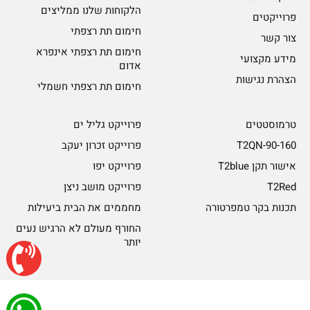
הלקוחות שלנו ממליצים
פרוייקטים
חימום תת רצפתי
צור קשר
חימום תת רצפתי אינפרא
מידע מקצועי
אדום
הצהרת נגישות
חימום תת רצפתי חשמלי
טרמוסטטים
פרוייקט גליל ים
T2QN-90-160
פרוייקט זכרון יעקב
אישור תקן T2blue
פרוייקט יפו
T2Red
פרוייקט מושב ניצן
תכנות בקר טמפרטורה
מחממים את הבית ביעילות
החורף מעולם לא הרגיש נעים
יותר
© כל הזכויות שמורות ל-Rayheat