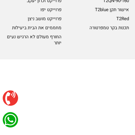
T2QN-90-160
פרוייקט זכרון יעקב
אישור תקן T2blue
פרוייקט יפו
T2Red
פרוייקט מושב ניצן
תכנות בקר טמפרטורה
מחממים את הבית ביעילות
החורף מעולם לא הרגיש נעים
יותר
© כל הזכויות שמורות ל-Rayheat
עיצוב ובניית אתר NADM