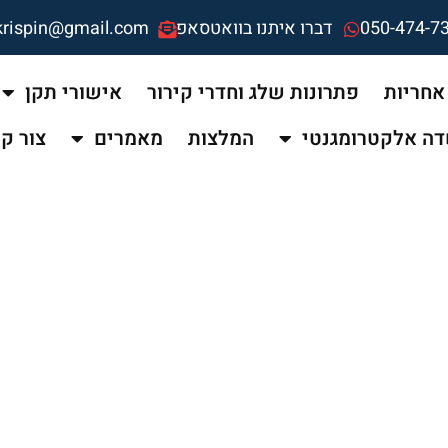
050-474-7
דברו איתנו בוואטסאפ
krispin@gmail.com
אחריות
פתרונות שלג וחדרי קירור
אישורי תקן
ה אלקטרומגנטי
המלצות
מאמרים
צור ק