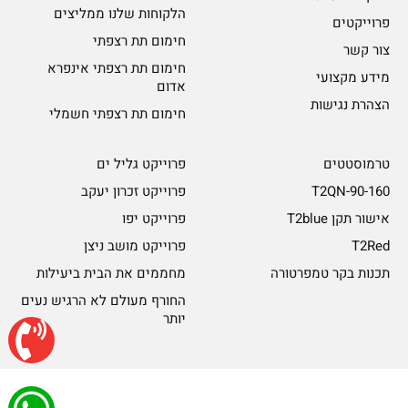
הלקוחות שלנו ממליצים
פרוייקטים
חימום תת רצפתי
צור קשר
חימום תת רצפתי אינפרא
מידע מקצועי
אדום
הצהרת נגישות
חימום תת רצפתי חשמלי
טרמוסטטים
פרוייקט גליל ים
T2QN-90-160
פרוייקט זכרון יעקב
אישור תקן T2blue
פרוייקט יפו
T2Red
פרוייקט מושב ניצן
תכנות בקר טמפרטורה
מחממים את הבית ביעילות
החורף מעולם לא הרגיש נעים
יותר
© כל הזכויות שמורות ל-Rayheat