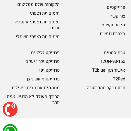
הלקוחות שלנו ממליצים
פרוייקטים
חימום תת רצפתי
צור קשר
חימום תת רצפתי אינפרא
מידע מקצועי
אדום
הצהרת נגישות
חימום תת רצפתי חשמלי
טרמוסטטים
פרוייקט גליל ים
T2QN-90-160
פרוייקט זכרון יעקב
אישור תקן T2blue
פרוייקט יפו
T2Red
פרוייקט מושב ניצן
תכנות בקר טמפרטורה
מחממים את הבית ביעילות
החורף מעולם לא הרגיש נעים
יותר
© כל הזכויות שמורות ל-Rayheat