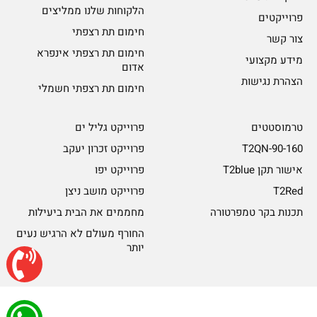
הלקוחות שלנו ממליצים
פרוייקטים
חימום תת רצפתי
צור קשר
חימום תת רצפתי אינפרא
מידע מקצועי
אדום
הצהרת נגישות
חימום תת רצפתי חשמלי
טרמוסטטים
פרוייקט גליל ים
T2QN-90-160
פרוייקט זכרון יעקב
אישור תקן T2blue
פרוייקט יפו
T2Red
פרוייקט מושב ניצן
תכנות בקר טמפרטורה
מחממים את הבית ביעילות
החורף מעולם לא הרגיש נעים
יותר
© כל הזכויות שמורות ל-Rayheat