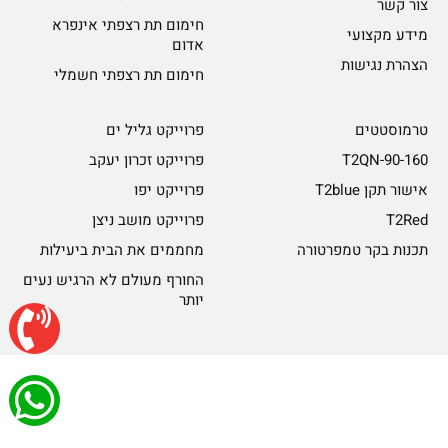
צור קשר
חימום תת רצפתי אינפרא
מידע מקצועי
אדום
הצהרת נגישות
חימום תת רצפתי חשמלי
טרמוסטטים
פרוייקט גליל ים
T2QN-90-160
פרוייקט זכרון יעקב
אישור תקן T2blue
פרוייקט יפו
T2Red
פרוייקט מושב ניצן
תכנות בקר טמפרטורה
מחממים את הבית ביעילות
החורף מעולם לא הרגיש נעים
יותר
© כל הזכויות שמורות ל-Rayheat
עיצוב ובניית אתר NADM